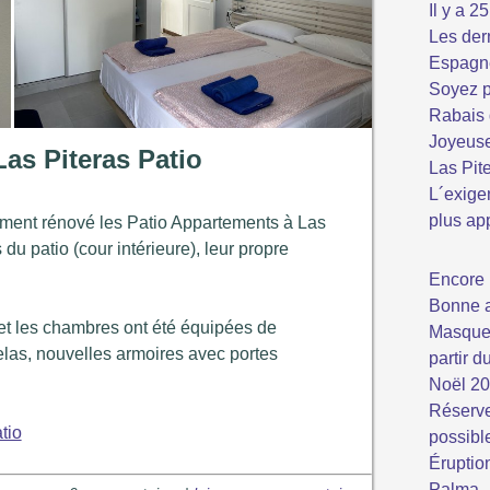
Il y a 2
Les der
Espagn
Soyez p
Rabais 
Joyeuse
as Piteras Patio
Las Pit
L´exige
plus ap
ment rénové les Patio Appartements à Las
 du patio (cour intérieure), leur propre
Encore 
Bonne 
s et les chambres ont été équipées de
Masque 
las, nouvelles armoires avec portes
partir d
Noël 2
Réserve
tio
possibl
Éruptio
Palma