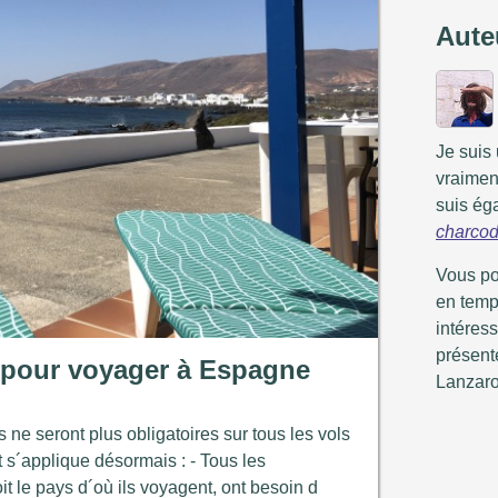
Aute
Je suis
vraimen
suis éga
charcod
Vous po
en temp
intéress
présente
 pour voyager à Espagne
Lanzaro
 ne seront plus obligatoires sur tous les vols
t s´applique désormais : - Tous les
t le pays d´où ils voyagent, ont besoin d