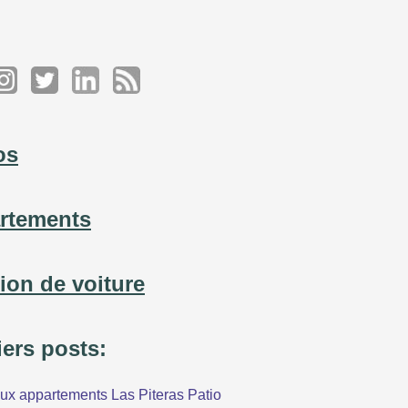
os
rtements
tion de voiture
iers posts:
x appartements Las Piteras Patio