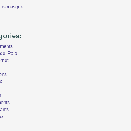
ans masque
gories:
ements
del Palo
ernet
ons
x
n
ents
ants
ux