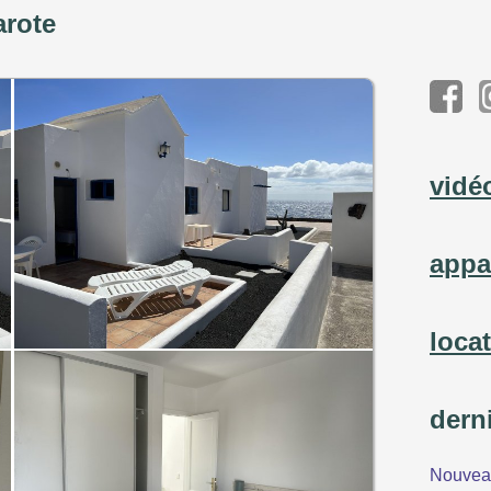
arote
vidé
appa
loca
dern
Nouveau