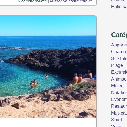
0 commentaires |
laisser un commentaire
Enfin s
Caté
Appart
Charco 
Site Int
Plage
Excursi
Animau
Météo
Natatio
Événem
Restaur
Musica
Sport
Voile