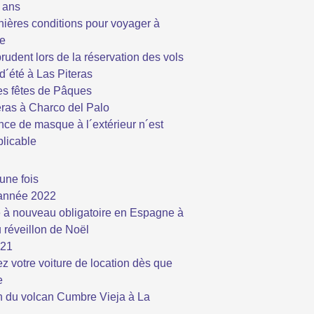
5 ans
nières conditions pour voyager à
e
rudent lors de la réservation des vols
d´été à Las Piteras
s fêtes de Pâques
eras à Charco del Palo
nce de masque à l´extérieur n´est
plicable
une fois
année 2022
à nouveau obligatoire en Espagne à
u réveillon de Noël
021
z votre voiture de location dès que
e
n du volcan Cumbre Vieja à La