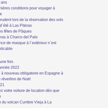
5 ans
nières conditions pour voyager à
e
rudent lors de la réservation des vols
d´été à Las Piteras
s fêtes de Pâques
eras à Charco del Palo
nce de masque à l´extérieur n´est
plicable
une fois
année 2022
à nouveau obligatoire en Espagne à
u réveillon de Noël
021
z votre voiture de location dès que
e
n du volcan Cumbre Vieja à La