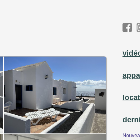
vidé
appa
loca
dern
Nouveau