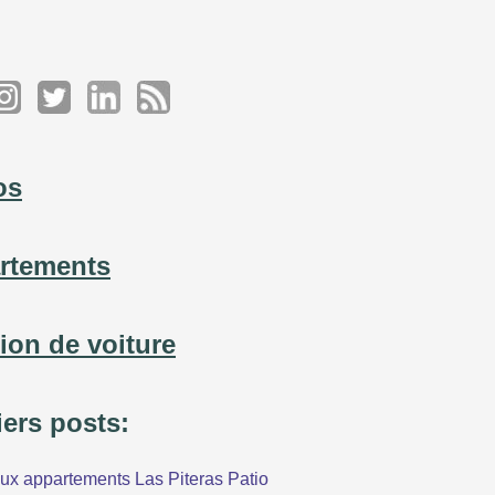
os
rtements
tion de voiture
iers posts:
x appartements Las Piteras Patio