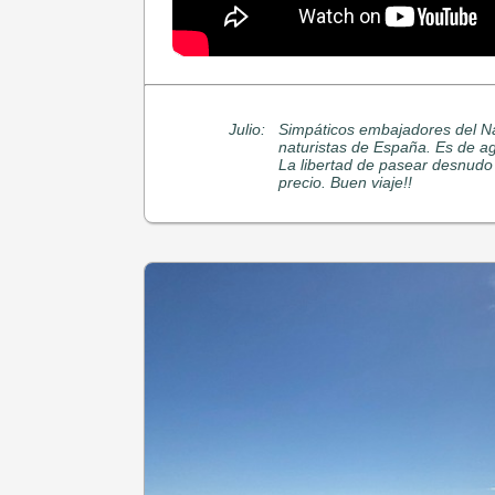
Julio:
Simpáticos embajadores del Na
naturistas de España. Es de a
La libertad de pasear desnudo 
precio. Buen viaje!!