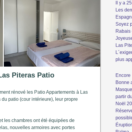
Il y a 2
Les der
Espagn
Soyez p
Rabais 
Joyeuse
Las Pit
L´exige
plus ap
as Piteras Patio
Encore 
Bonne 
Masque 
ment rénové les Patio Appartements à Las
partir d
 du patio (cour intérieure), leur propre
Noël 2
Réserve
possibl
s et les chambres ont été équipées de
Éruptio
las, nouvelles armoires avec portes
Palma