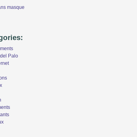
ans masque
gories:
ements
del Palo
ernet
ons
x
n
ents
ants
ux