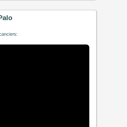
Palo
canciers: