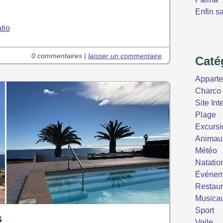
Enfin s
tio
0 commentaires |
laisser un commentaire
Caté
Appart
Charco 
Site Int
Plage
Excursi
Animau
Météo
Natatio
Événem
Restaur
Musica
Sport
s
Voile