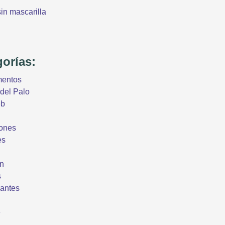
sin mascarilla
gorías:
mentos
del Palo
eb
ones
es
n
s
antes
e