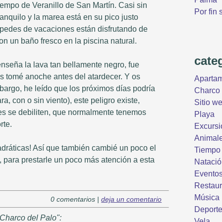
iempo de Veranillo de San Martín. Casi sin
Por fin 
ranquilo y la marea está en su pico justo
spedes de vacaciones están disfrutando de
n un baño fresco en la piscina natural.
cate
 enseña la lava tan bellamente negro, fue
os tomé anoche antes del atardecer. Y os
Aparta
bargo, he leído que los próximos días podría
Charco 
a, con o sin viento), este peligro existe,
Sitio w
les se debiliten, que normalmente tenemos
Playa
rte.
Excursi
Animal
adráticas! Así que también cambié un poco el
Tiempo
, para prestarle un poco más atención a esta
Natació
Evento
Restaur
Música
0 comentarios |
deja un comentario
Deport
 Charco del Palo":
Vela