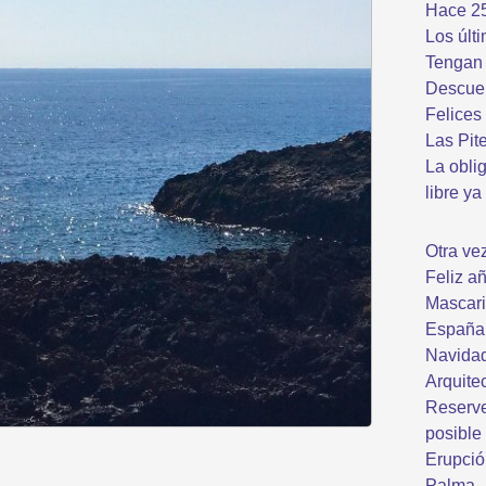
Hace 2
Los últ
Tengan 
Descuen
Felices
Las Pit
La oblig
libre ya
Otra ve
Feliz a
Mascari
España 
Navida
Arquite
Reserve
posible
Erupció
Palma