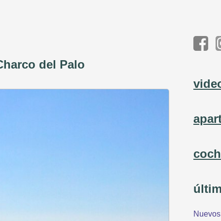
Charco del Palo
vide
apar
coch
últi
Nuevos 