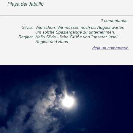
Playa del Jablillo
2 comentarios:
Silvia:
Wie schön. Wir müssen noch bis August warten
um solche Spaziergänge zu unternehmen.
Regina:
Hallo Silvia - liebe Grüße von "unserer Insel "
Regina und Hans
deja un comentario