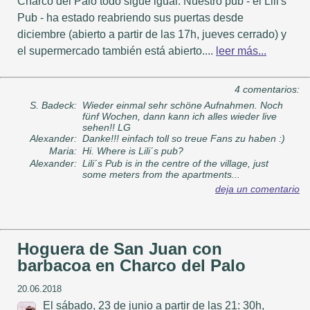
Charco del Palo todo sigue igual. Nuestro pub - el Lili's
Pub - ha estado reabriendo sus puertas desde
diciembre (abierto a partir de las 17h, jueves cerrado) y
el supermercado también está abierto....
leer más...
4 comentarios:
S. Badeck:
Wieder einmal sehr schöne Aufnahmen. Noch
fünf Wochen, dann kann ich alles wieder live
sehen!! LG
Alexander:
Danke!!! einfach toll so treue Fans zu haben :)
Maria:
Hi. Where is Lili´s pub?
Alexander:
Lili´s Pub is in the centre of the village, just
some meters from the apartments...
deja un comentario
Hoguera de San Juan con
barbacoa en Charco del Palo
20.06.2018
El sábado, 23 de junio a partir de las 21: 30h,